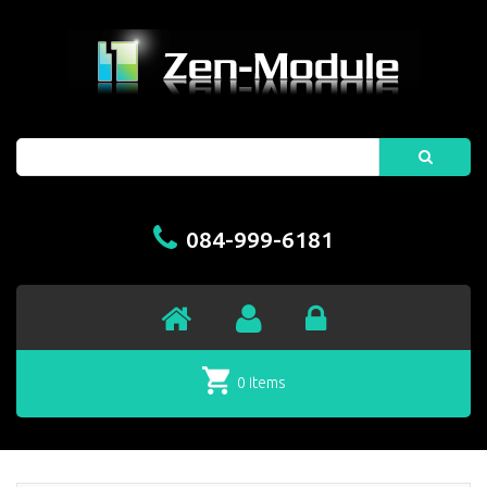
Search
084-999-6181
0 items