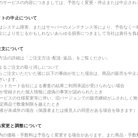
のサービスの内容につきましては、予告なく変更・停止または中止され
サイトの中止について
はシステム障害、またはサーバーのメンテナンス等により、予告なく一
止により生じるかもしれないあらゆる損害につきまして当社は責任を負
ご注文について
注文方法の詳細は「ご注文方法･配送･返品」をご覧ください。
社によるご注文の取り消しについて
らご注文いただいた後に以下の事由が生じた場合は、商品の販売を中止
ざいます。
ジットカード会社による審査の結果ご利用承認が受けられない場合
様が登録された個人情報に虚偽の事実が認められたとき
サービスの仕様変更等に伴い、旧バージョンでの販売継続がふさわしく無
限定商品で数量制限を越えたとき
文者が未成年の場合（保護者または後見人の同意がある場合を除きます）
価格変更と調整について
内の価格・手数料は予告なく変更する場合があります。また商品・手数