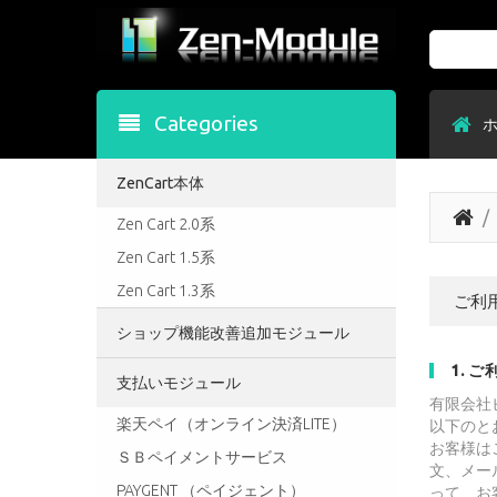
Search
Categories
ZenCart本体
Zen Cart 2.0系
Zen Cart 1.5系
Zen Cart 1.3系
ご利
ショップ機能改善追加モジュール
1. 
支払いモジュール
有限会社
楽天ペイ（オンライン決済LITE）
以下のと
お客様は
ＳＢペイメントサービス
文、メー
PAYGENT （ペイジェント）
って、お