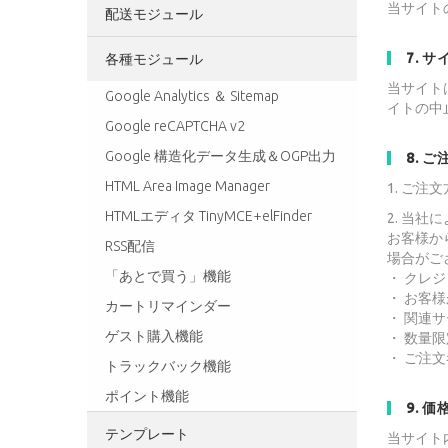
当サイト
配送モジュール
7. 
各種モジュール
当サイト
Google Analytics ＆ Sitemap
イトの中
Google reCAPTCHA v2
Google 構造化データ生成＆OGP出力
8. 
HTML Area Image Manager
1. ご
HTMLエディタ TinyMCE+elFinder
2. 当
お客様か
RSS配信
場合がご
「あとで買う」機能
・ クレ
・ お客
カートリマインダー
・ 関連
ゲスト購入機能
・ 数量
・ ご注
トラックバック機能
ポイント機能
9. 
テンプレート
当サイト