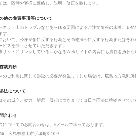
ては、随時お客様に連絡し、説明・修正を致します。
 その他の免責事項等について
ンターネット上のトラブルなどあらゆる要因によるご注文情報の未着、 E-M
ます。
客様において、公序良俗に反する行為とその他法令に反する行為またはそ
ービスを停止させていただきます。
社は当サイトにリンクしているいかなるWebサイトの内容にも責任を負わ
 管轄裁判所
スのご利用に関して訴訟の必要が発生しました場合は、広島地方裁判所
 準拠法について
はその成立、効力、解釈、履行につきましては日本国法に準拠させてい
 お問合わせ
スについてのお問合わせは、Eメールで承っております。
0966 広島県福山市手城町3-10-7