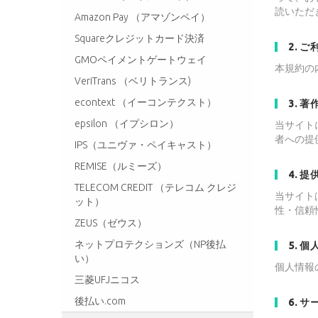
読いただ
Amazon Pay （アマゾンペイ）
Squareクレジットカード決済
2. 
GMOペイメントゲートウェイ
本規約の
VeriTrans （ベリトランス)
econtext （イーコンテクスト）
3. 
epsilon （イプシロン）
当サイト
者への提
IPS（ユニヴァ・ペイキャスト）
REMISE（ルミーズ）
4. 
TELECOM CREDIT （テレコム クレジ
当サイト
ット）
性・信頼
ZEUS（ゼウス）
ネットプロテクションズ（NP後払
5. 
い）
個人情報
三菱UFJニコス
後払い.com
6. 