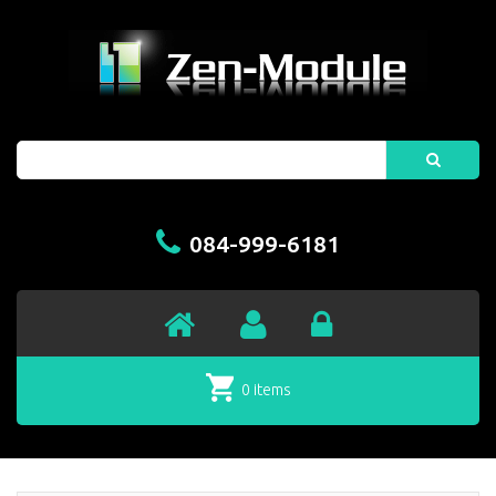
Search
084-999-6181
0 items