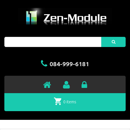
Search
084-999-6181
0 items