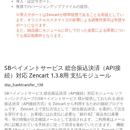
導入・設定サポート。
無償でのバージョンアップファイルの提供。
※導入サポートはZencartが標準状態であることを前提としてい
ます。オリジナルカスタマイズの影響による調整作業等は有償サ
ポートになります。
また、納品後にモジュールに対して行った改変による障害につい
ても保証範囲外となります。
SBペイメントサービス 総合振込決済（API接
続）対応 Zencart 1.3.8用 支払モジュール
sbp_banktransfer_138
SBペイメントサービス 総合振込決済（API接続）対応モジュール ソフ
トバンクグループのSBペイメントサービス 様が提供しておられる 総合
振込決済（API接続方式）を Zencart から利用するための接続プログラ
ムです。 Zencart 上で支払方法として「総合振込決済」を選択して注文
を実行すると、お客様にはお支払に必要な「銀行名]「振込先口座番
号」等の情報が注文確認メールとして送信されます。ご利用者はメール
内に記載されている手続きに従って決済を進めていただきます。 機能
概要 SBペイメントサービス様が提供する決済サービスを Zencart に実