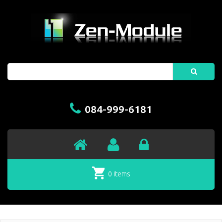
Search
084-999-6181
0 items