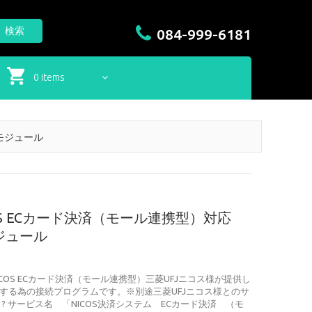
検索
084-999-6181
0 items
払モジュール
OS ECカード決済（モール連携型）対応
払モジュール
コス NICOS ECカード決済（モール連携型）三菱UFJニコス様が提供し
する為の接続プログラムです。※別途三菱UFJニコス様とのサ
? サービス名 「NICOS決済システム ECカード決済 （モ