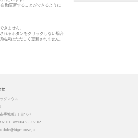
を自動更新することができるように
ができません。
示されるボタンをクリックしない場合
、決済結果はただしく更新されません。
わせ
ッグマウス
6
市手城町3丁目10-7
9-6181 Fax:084-999-6182
module@bigmouse.jp