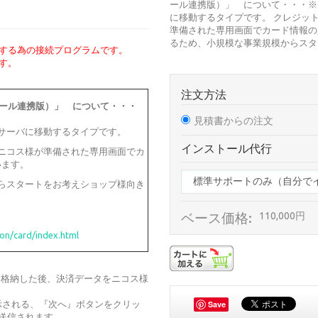
ール連携版）」 について・・・※
に移動するタイプです。 クレジッ
準備された専用画面でカード情報の
るため、小規模な事業規模からスター
用する為の接続プログラムです。
す。
注文方法
モール連携版）」 について・・・
見積書からの注文
サーバに移動するタイプです。
インストール代行
ニコス様が準備された専用画面でカ
います。
らスタートをお考えショップ様向き
ベース価格:
110,000円
ion/card/index.html
Bに格納した後、決済データをニコス様
示される、『次へ』ボタンをクリッ
Save
も送信されます。