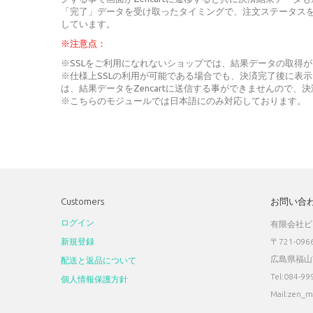
「完了」データを受け取ったタイミングで、注文ステータス
しています。
※注意点：
※SSLをご利用になれないショップでは、結果データの取得
※仕様上SSLの利用が可能である場合でも、決済完了後に表
は、結果データをZencartに送信する事ができませんので
※こちらのモジュールでは日本語にのみ対応しております。
Customers
お問い合
ログイン
有限会社ビ
新規登録
〒721-096
広島県福山
配送と返品について
Tel:084-99
個人情報保護方針
Mail:zen_