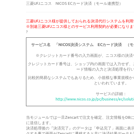
三菱UFJニコス NICOS ECカード決済（モール連携型）
三菱UFJニコス様が提供しておられる決済代行システムを利
※別途三菱UFJニコス様とのサービス利用契約が必要になりま
?
サービス名 「NICOS決済システム ECカード決済 （
※クレジットカード番号の入力画面が、ニコス様の決済
クレジットカード番号は、ショップ内の画面では入力せず、
ード情報の入力と決済処理を行
比較的簡易なシステムでもありるため、小規模な事業規模か
といわれています。
サービスの詳細：
http://www.nicos.co.jp/pc/business/ec/solut
当モジュールでは一旦Zencartで注文を確定、注文情報をD
に送信します。
決済処理後の『決済完了』のデータは「申込完了」画面に表
クする事で画面がZencartに遷移すると共に決済結果データ