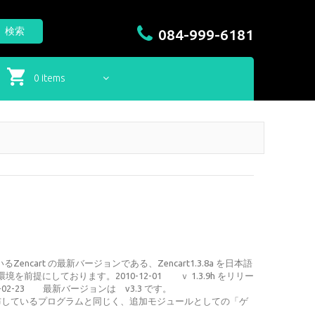
検索
084-999-6181
0 items
いるZencart の最新バージョンである、Zencart1.3.8a を日本語
環境を前提にしております。2010-12-01 ｖ 1.3.9h をリリー
0-02-23 最新バージョンは v3.3 です。
jp にて配布しているプログラムと同じく、追加モジュールとしての「ゲ
.