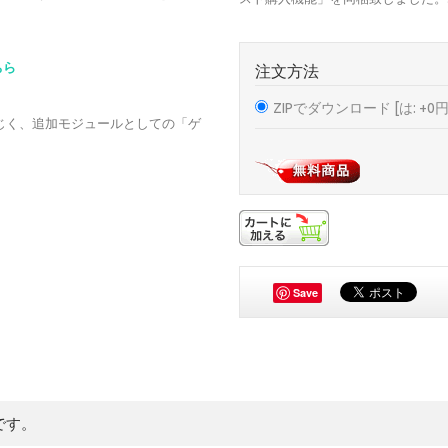
ちら
注文方法
ZIPでダウンロード [は: +0円
く、追加モジュールとしての「ゲ
Save
です。