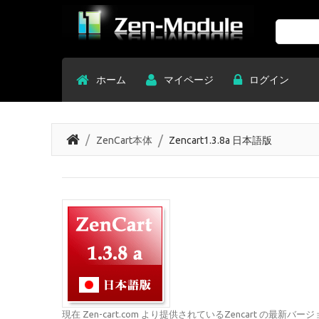
Search
ホーム
マイページ
ログイン
ZenCart本体
Zencart1.3.8a 日本語版
現在 Zen-cart.com より提供されているZencart の最新バージョ