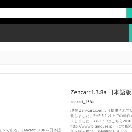
Zencart1.3.8a 日本語版
zencart_138a
現在 Zen-cart.com より提供されて
化しました。PHP 5.2 以上での動作
スしました >>v1.3.9はこちら201
http://www.bigmouse.
ンである、Zencart1.3.8a を日本語
スト購入機能」を同梱致しました。..