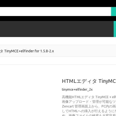
inyMCE+elFinder for 1.5.8-2.x
HTMLエディタ TinyMCE+el
tinymce+elfinder_2x
高機能HTMLエディタ TinyMCE + e
画像アップロード・管理が可能なツール
Zencart 管理画面上から、P
してHTMLへの挿入が行えるようにな
め、画像ファイルの検索も大変容易になりま