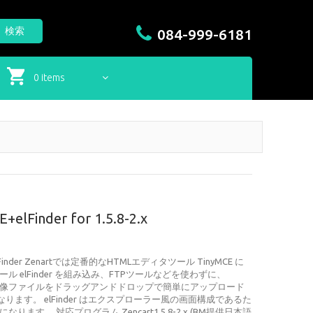
検索
084-999-6181
0 items
Finder for 1.5.8-2.x
lFinder Zenartでは定番的なHTMLエディタツール TinyMCE に
 elFinder を組み込み、FTPツールなどを使わずに、
C内の画像ファイルをドラッグアンドドロップで簡単にアップロード
ります。 elFinder はエクスプローラー風の画面構成であるた
す。 対応プログラム Zencart1.5.8-2.x (BM提供日本語