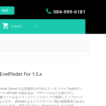
検索
084-999-6181
0 items
lFinder for 1.5.x
lFinder Zenartでは定番的なHTMLエディタツール TinyMCE に
 elFinder を組み込み、FTPツールなどを使わずに、
C内の画像ファイルをドラッグアンドドロップで簡単にアップロード
ります。 elFinder はエクスプローラー風の画面構成であるた
 対応プログラム Zencart1.5.0 - 1.5.7 &nb...